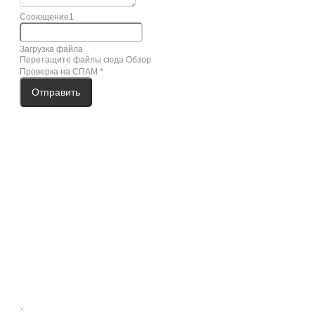
Сооющение1
Загрузка файла
Перетащите файлы сюда
Обзор
Проверка на СПАМ
*
Отправить
×