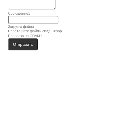
Сооющение1
Загрузка файла
Перетащите файлы сюда
Обзор
Проверка на СПАМ
*
Отправить