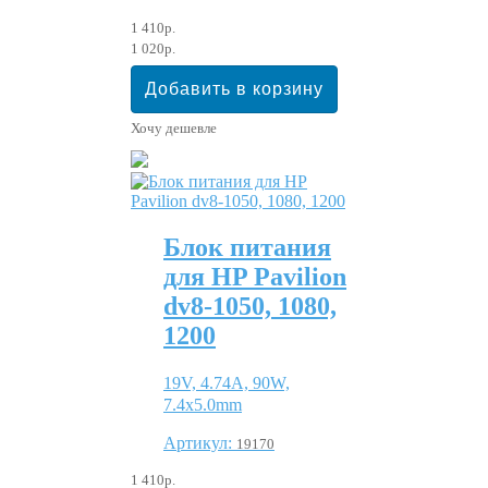
1 410р.
1 020р.
Хочу дешевле
Блок питания
для HP Pavilion
dv8-1050, 1080,
1200
19V, 4.74A, 90W,
7.4x5.0mm
Артикул:
19170
1 410р.