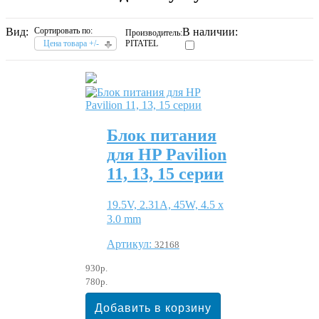
Вид:
Сортировать по:
В наличии:
Производитель:
Цена товара +/-
PITATEL
Блок питания
для HP Pavilion
11, 13, 15 серии
19.5V, 2.31A, 45W, 4.5 x
3.0 mm
Артикул:
32168
930р.
780р.