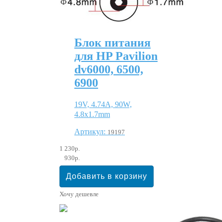
Блок питания
для HP Pavilion
dv6000, 6500,
6900
19V, 4.74A, 90W,
4.8х1.7mm
Артикул:
19197
1 230р.
930р.
Хочу дешевле