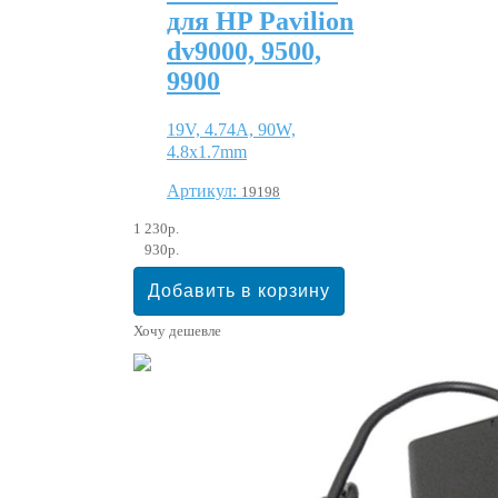
для HP Pavilion
dv9000, 9500,
9900
19V, 4.74A, 90W,
4.8х1.7mm
Артикул:
19198
1 230р.
930р.
Хочу дешевле