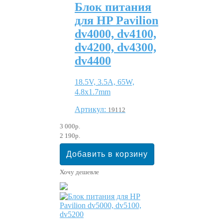
Блок питания
для HP Pavilion
dv4000, dv4100,
dv4200, dv4300,
dv4400
18.5V, 3.5A, 65W,
4.8x1.7mm
Артикул:
19112
3 000р.
2 190р.
Хочу дешевле