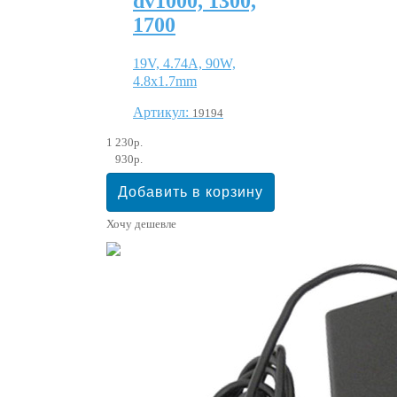
dv1000, 1300,
1700
19V, 4.74A, 90W,
4.8х1.7mm
Артикул:
19194
1 230р.
930р.
Хочу дешевле