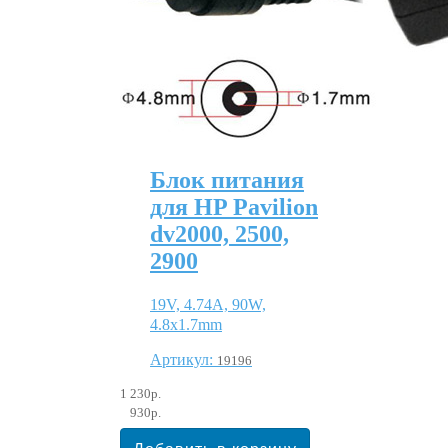
Блок питания
для HP Pavilion
dv2000, 2500,
2900
19V, 4.74A, 90W,
4.8х1.7mm
Артикул:
19196
1 230р.
930р.