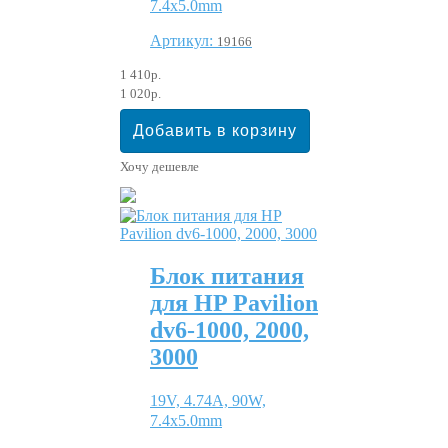
7.4x5.0mm
Артикул:
19166
1 410р.
1 020р.
Хочу дешевле
Блок питания
для HP Pavilion
dv6-1000, 2000,
3000
19V, 4.74A, 90W,
7.4x5.0mm