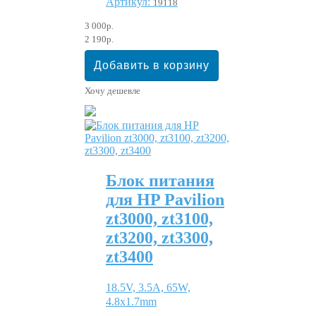
Артикул:
19118
3 000р.
2 190р.
Хочу дешевле
Блок питания
для HP Pavilion
zt3000, zt3100,
zt3200, zt3300,
zt3400
18.5V, 3.5A, 65W,
4.8x1.7mm