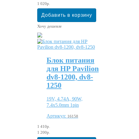
1 020р.
Хочу дешевле
Блок питания
для HP Pavilion
dv8-1200, dv8-
1250
19V, 4.74A, 90W,
7.4x5.0mm 1pin
Артикул:
16158
1 410р.
1 200р.