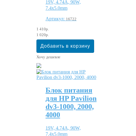
19V, 4.74A, 90W,
7.4x5.0mm
Артикул:
16722
1 410р.
1 020р.
Хочу дешевле
Блок питания
для HP Pavilion
dv3-1000, 2000,
4000
19V, 4.74A, 90W,
7.4x5.0mm