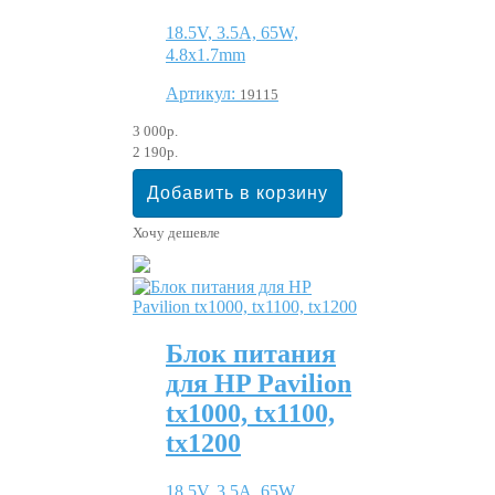
18.5V, 3.5A, 65W,
4.8x1.7mm
Артикул:
19115
3 000р.
2 190р.
Хочу дешевле
Блок питания
для HP Pavilion
tx1000, tx1100,
tx1200
18.5V, 3.5A, 65W,