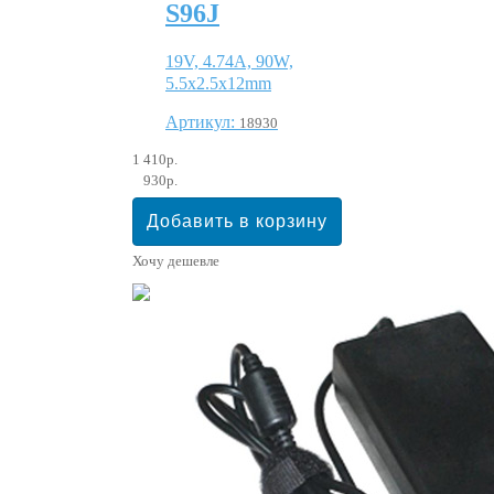
S96J
19V, 4.74A, 90W,
5.5x2.5x12mm
Артикул:
18930
1 410р.
930р.
Хочу дешевле