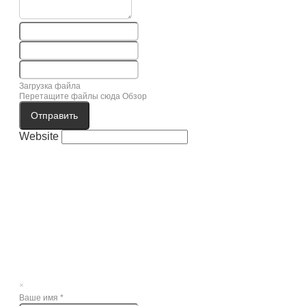
Загрузка файла
Перетащите файлы сюда
Обзор
Отправить
Website
×
Ваше имя
*