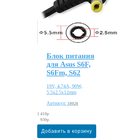
Блок питания
для Asus S6F,
S6Fm, S62
19V, 4.74A, 90W,
5.5x2.5x12mm
Артикул:
18928
1 410р.
930р.