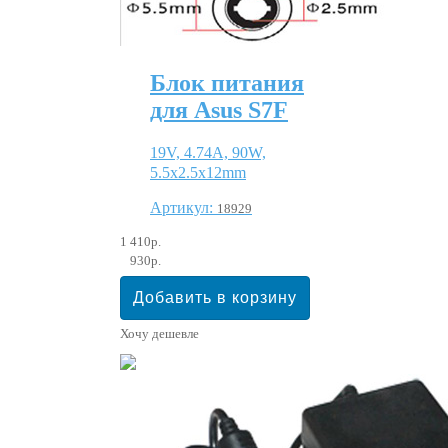
Блок питания
для Asus S7F
19V, 4.74A, 90W,
5.5x2.5x12mm
Артикул:
18929
1 410р.
930р.
Хочу дешевле