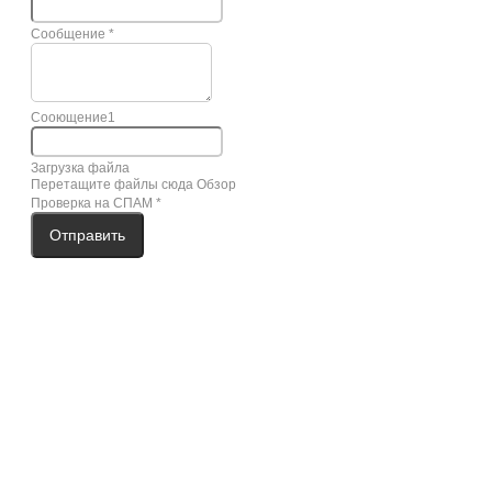
Сообщение
*
Сооющение1
Загрузка файла
Перетащите файлы сюда
Обзор
Проверка на СПАМ
*
Отправить