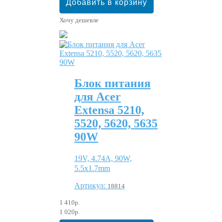
Хочу дешевле
Блок питания
для Acer
Extensa 5210,
5520, 5620, 5635
90W
19V, 4.74A, 90W,
5.5x1.7mm
Артикул:
18814
1 410р.
1 020р.