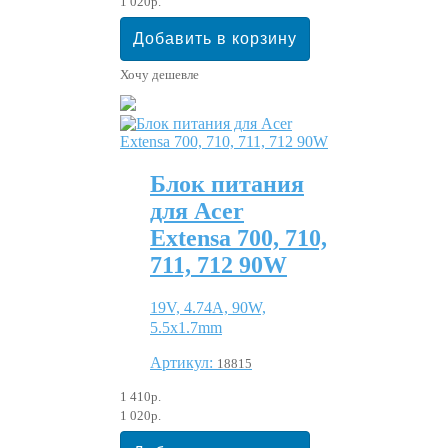
1 020р.
Хочу дешевле
Блок питания
для Acer
Extensa 700, 710,
711, 712 90W
19V, 4.74A, 90W,
5.5x1.7mm
Артикул:
18815
1 410р.
1 020р.