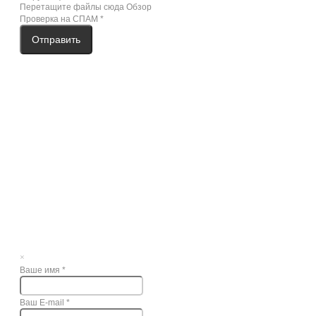
Перетащите файлы сюда
Обзор
Проверка на СПАМ
*
Отправить
×
Ваше имя
*
Ваш E-mail
*