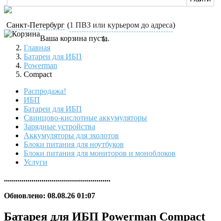
Санкт-Петербург
(
1 ПВЗ или курьером до адреса
)
Ваша корзина пуста.
Главная
Батареи для ИБП
Powerman
Compact
Распродажа!
ИБП
Батареи для ИБП
Свинцово-кислотные аккумуляторы
Зарядные устройства
Аккумуляторы для эхолотов
Блоки питания для ноутбуков
Блоки питания для мониторов и моноблоков
Услуги
......................................................
Обновлено: 08.08.26 01:07
Батарея для ИБП Powerman Compact