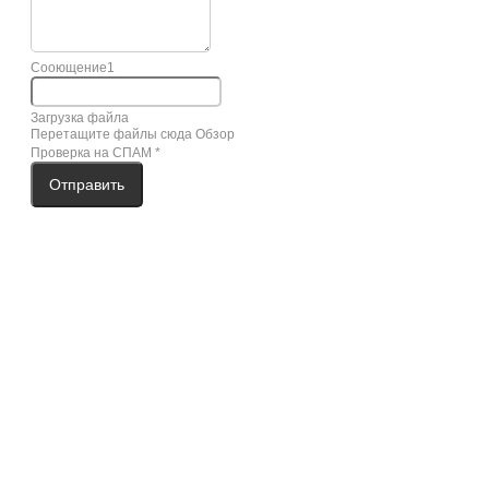
Сооющение1
Загрузка файла
Перетащите файлы сюда
Обзор
Проверка на СПАМ
*
Отправить