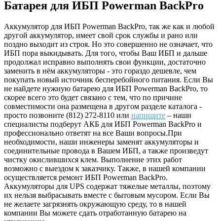
Батарея для ИБП Powerman BackPro
Аккумулятор для ИБП Powerman BackPro, так же как и любой
другой аккумулятор, имеет свой срок службы и рано или
поздно выходит из строя. Но это совершенно не означает, что
ИБП пора выкидывать. Для того, чтобы Ваш ИБП и дальше
продолжал исправно выполнять свои функции, достаточно
заменить в нём аккумуляторы - это гораздо дешевле, чем
покупать новый источник бесперебойного питания. Если Вы
не найдете нужную батарею для ИБП Powerman BackPro, то
скорее всего это будет связано с тем, что по причине
совместимости она размещена в другом разделе каталога -
просто позвоните (812) 272-8110 или
напишите
– наши
специалисты подберут АКБ для ИБП Powerman BackPro и
профессионально ответят на все Ваши вопросы.При
необходимости, наши инженеры заменят аккумуляторы и
соединительные провода в Вашем ИБП, а также произведут
чистку окислившихся клем. Выполнение этих работ
возможно с выездом к заказчику. Также, в нашей компании
осуществляется ремонт ИБП Powerman BackPro.
Аккумуляторы для UPS содержат тяжелые металлы, поэтому
их нельзя выбрасывать вместе с бытовым мусором. Если Вы
не желаете загрязнять окружающую среду, то в нашей
компании Вы можете сдать отработанную батарею на