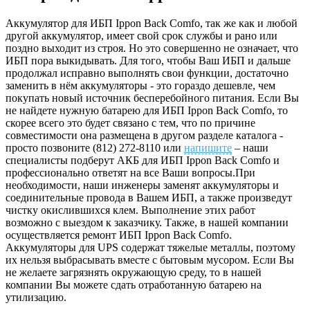
Аккумулятор для ИБП Ippon Back Comfo, так же как и любой
другой аккумулятор, имеет свой срок службы и рано или
поздно выходит из строя. Но это совершенно не означает, что
ИБП пора выкидывать. Для того, чтобы Ваш ИБП и дальше
продолжал исправно выполнять свои функции, достаточно
заменить в нём аккумуляторы - это гораздо дешевле, чем
покупать новый источник бесперебойного питания. Если Вы
не найдете нужную батарею для ИБП Ippon Back Comfo, то
скорее всего это будет связано с тем, что по причине
совместимости она размещена в другом разделе каталога -
просто позвоните (812) 272-8110 или
напишите
– наши
специалисты подберут АКБ для ИБП Ippon Back Comfo и
профессионально ответят на все Ваши вопросы.При
необходимости, наши инженеры заменят аккумуляторы и
соединительные провода в Вашем ИБП, а также произведут
чистку окислившихся клем. Выполнение этих работ
возможно с выездом к заказчику. Также, в нашей компании
осуществляется ремонт ИБП Ippon Back Comfo.
Аккумуляторы для UPS содержат тяжелые металлы, поэтому
их нельзя выбрасывать вместе с бытовым мусором. Если Вы
не желаете загрязнять окружающую среду, то в нашей
компании Вы можете сдать отработанную батарею на
утилизацию.