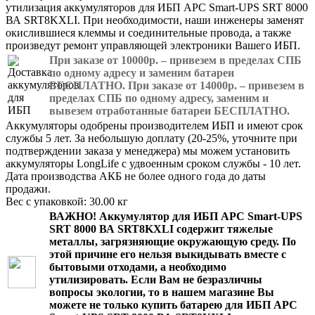
утилизация аккумуляторов для ИБП APC Smart-UPS SRT 8000
ВА SRT8KXLI. При необходимости, наши инженеры заменят
окислившиеся клеммы и соединительные провода, а также
произведут ремонт управляющей электроники Вашего ИБП.
При заказе от 10000р. – привезем в пределах СПБ
по одному адресу и заменим батареи
БЕСПЛАТНО. При заказе от 14000р. – привезем в
пределах СПБ по одному адресу, заменим и
вывезем отработанные батареи БЕСПЛАТНО.
Аккумуляторы одобрены производителем ИБП и имеют срок
службы 5 лет. За небольшую доплату (20-25%, уточните при
подтверждении заказа у менеджера) мы можем установить
аккумуляторы LongLife с удвоенным сроком службы - 10 лет.
Дата производства АКБ не более одного года до даты
продажи.
Вес с упаковкой: 30.00 кг
ВАЖНО!
Аккумулятор для ИБП APC Smart-UPS
SRT 8000 ВА SRT8KXLI
содержит тяжелые
металлы, загрязняющие окружающую среду. По
этой причине его нельзя выкидывать вместе с
бытовыми отходами, а необходимо
утилизировать. Если Вам не безразличны
вопросы экологии, то в нашем магазине Вы
можете не только
купить батарею для ИБП APC