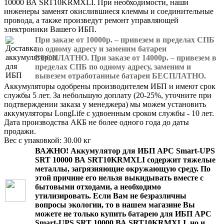
10000 ВА SRT10KRMXLI. При необходимости, наши
инженеры заменят окислившиеся клеммы и соединительные
провода, а также произведут ремонт управляющей
электроники Вашего ИБП.
При заказе от 10000р. – привезем в пределах СПБ
по одному адресу и заменим батареи
БЕСПЛАТНО. При заказе от 14000р. – привезем в
пределах СПБ по одному адресу, заменим и
вывезем отработанные батареи БЕСПЛАТНО.
Аккумуляторы одобрены производителем ИБП и имеют срок
службы 5 лет. За небольшую доплату (20-25%, уточните при
подтверждении заказа у менеджера) мы можем установить
аккумуляторы LongLife с удвоенным сроком службы - 10 лет.
Дата производства АКБ не более одного года до даты
продажи.
Вес с упаковкой: 30.00 кг
ВАЖНО!
Аккумулятор для ИБП APC Smart-UPS
SRT 10000 ВА SRT10KRMXLI
содержит тяжелые
металлы, загрязняющие окружающую среду. По
этой причине его нельзя выкидывать вместе с
бытовыми отходами, а необходимо
утилизировать. Если Вам не безразличны
вопросы экологии, то в нашем магазине Вы
можете не только
купить батарею для ИБП APC
Smart-UPS SRT 10000 ВА SRT10KRMXLI
, но и