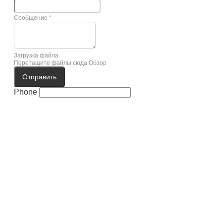
Сообщение
*
Загрузка файла
Перетащите файлы сюда
Обзор
Отправить
Phone