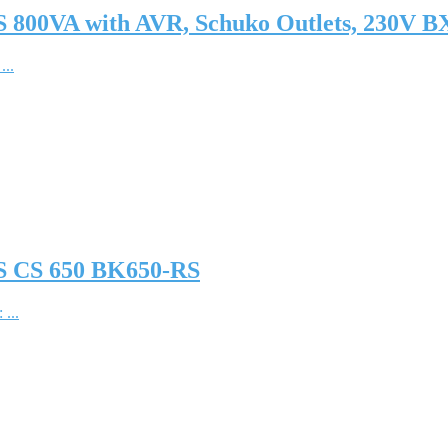
800VA with AVR, Schuko Outlets, 230V B
..
 CS 650 BK650-RS
...