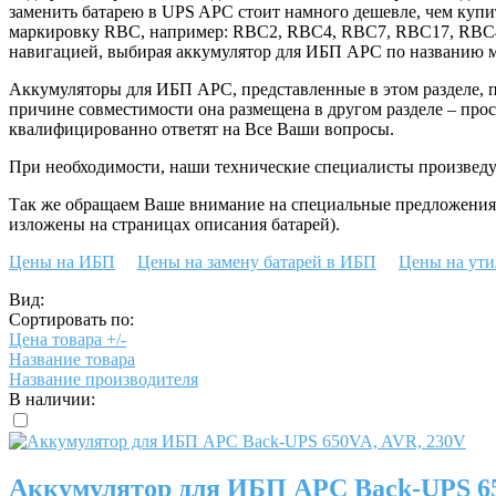
заменить батарею в UPS APC стоит намного дешевле, чем купит
маркировку RBC, например: RBC2, RBC4, RBC7, RBC17, RBC43. 
навигацией, выбирая аккумулятор для ИБП APC по названию 
Аккумуляторы для ИБП APC, представленные в этом разделе, по
причине совместимости она размещена в другом разделе – прос
квалифицированно ответят на Все Ваши вопросы.
При необходимости, наши технические специалисты произвед
Так же обращаем Ваше внимание на специальные предложения 
изложены на страницах описания батарей).
Цены на ИБП
Цены на замену батарей в ИБП
Цены на ут
Вид:
Сортировать по:
Цена товара +/-
Название товара
Название производителя
В наличии:
Аккумулятор для ИБП APC Back-UPS 65