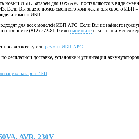
ь новый ИБП. Батареи для UPS APC поставляются в виде сменных
Если Вы знаете номер сменного комплекта для своего ИБП – пр
модели самого ИБП.
дходят для всех моделей ИБП АРС. Если Вы не найдете нужную мо
то позвоните (812) 272-8110 или
напишите
нам – наши менеджер
ут профилактику или
ремонт ИБП APC
.
по бесплатной доставке, установке и утилизации аккумуляторо
илизацию батарей ИБП
0VA, AVR, 230V