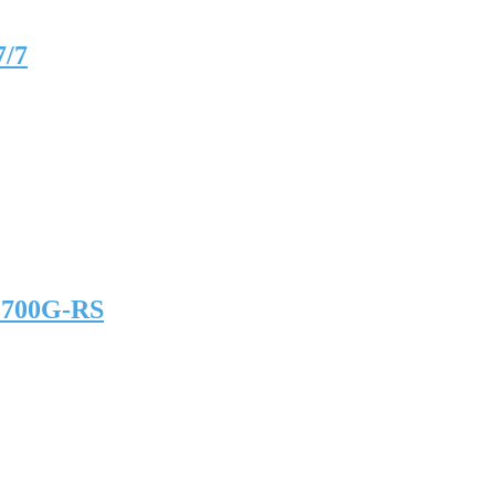
7/7
E700G-RS