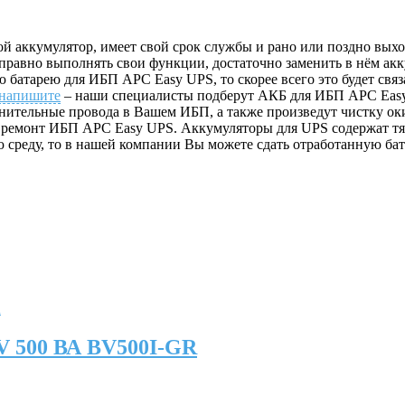
 аккумулятор, имеет свой срок службы и рано или поздно выход
равно выполнять свои функции, достаточно заменить в нём акку
батарею для ИБП APC Easy UPS, то скорее всего это будет связ
напишите
– наши специалисты подберут АКБ для ИБП APC Easy
нительные провода в Вашем ИБП, а также произведут чистку о
я ремонт ИБП APC Easy UPS. Аккумуляторы для UPS содержат тя
 среду, то в нашей компании Вы можете сдать отработанную ба
V 500 ВА BV500I-GR