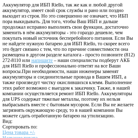
Аккумулятор для ИБП Riello, так же как и любой другой
аккумулятор, имеет свой срок службы и рано или поздно
выходит из строя. Но это совершенно не означает, что ИБП
пора выкидывать. Для того, чтобы Ваш ИБП и дальше
продолжал исправно выполнять свои функции, достаточно
заменить в нём аккумуляторы - это гораздо дешевле, чем
покупать новый источник бесперебойного питания. Если Вы
не найдете нужную батарею для ИБП Riello, то скорее всего
это будет связано с тем, что по причине совместимости она
размещена в другом разделе каталога - просто позвоните (812)
272-8110 или
напишите
– наши специалисты подберут АКБ
для ИБП Riello и профессионально ответят на все Ваши
вопросы.При необходимости, наши инженеры заменят
аккумуляторы и соединительные провода в Вашем ИБП, а
также произведут чистку окислившихся клемм. Выполнение
этих работ возможно с выездом к заказчику. Также, в нашей
компании осуществляется ремонт ИБП Riello. Аккумуляторы
для UPS содержат тяжелые металлы, поэтому их нельзя
выбрасывать вместе с бытовым мусором. Если Вы не желаете
загрязнять окружающую среду, то в нашей компании Вы
можете сдать отработанную батарею на утилизацию.
Вид:
Сортировать по:
Цена товара +/-
Название товара