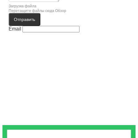
Загрузка файла
Перетащите файлы сюда
Обзор
Отправить
Email