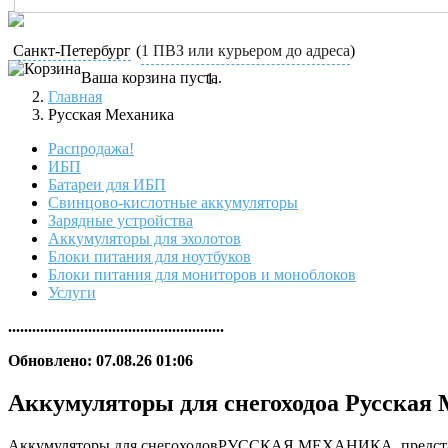
Санкт-Петербург
(
1 ПВЗ или курьером до адреса
)
Ваша корзина пуста.
Главная
Русская Механика
Распродажа!
ИБП
Батареи для ИБП
Свинцово-кислотные аккумуляторы
Зарядные устройства
Аккумуляторы для эхолотов
Блоки питания для ноутбуков
Блоки питания для мониторов и моноблоков
Услуги
......................................................
Обновлено: 07.08.26 01:06
Аккумуляторы для снегоходоа Русская
Аккумуляторы для снегоходовРУССКАЯ МЕХАНИКА, представлен