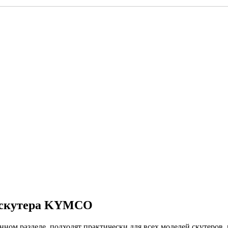
, скутера KYMCO
м разделе, подходят практически для всех моделей скутеров, 