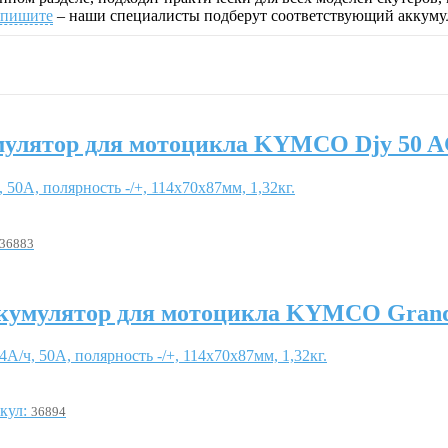
апишите
– наши специалисты подберут соответствующий аккум
улятор для мотоцикла KYMCO Djy 50 
, 50А, полярность -/+, 114x70x87мм, 1,32кг.
36883
кумулятор для мотоцикла KYMCO Gran
4А/ч, 50А, полярность -/+, 114x70x87мм, 1,32кг.
кул:
36894