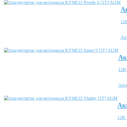
А
12В
Ар
Ак
12В,
Арт
Ак
12В,