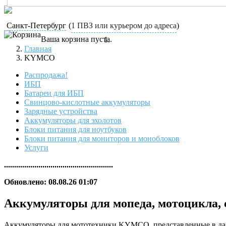
Санкт-Петербург
(
1 ПВЗ или курьером до адреса
)
Ваша корзина пуста.
Главная
KYMCO
Распродажа!
ИБП
Батареи для ИБП
Свинцово-кислотные аккумуляторы
Зарядные устройства
Аккумуляторы для эхолотов
Блоки питания для ноутбуков
Блоки питания для мониторов и моноблоков
Услуги
......................................................
Обновлено: 08.08.26 01:07
Аккумуляторы для мопеда, мотоцикла
Аккумуляторы для мототехники KYMCO, представленные в данно