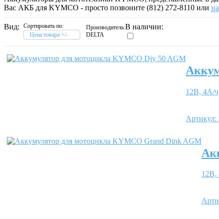
Вас АКБ для KYMCO - просто позвоните (812) 272-8110 или
н
Вид:
Сортировать по:
В наличии:
Производитель:
Цена товара +/-
DELTA
Аккум
12В, 4А/ч
Артикул:
Ак
12В, 
Арти