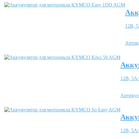
Акк
12В, 5
Артик
Акку
12В, 5А/
Артикул
Акку
12В, 5А/