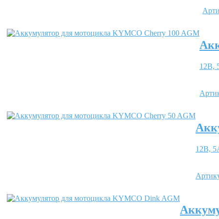
Арти
Акк
12В, 
Арти
Акк
12В, 5
Артик
Аккум