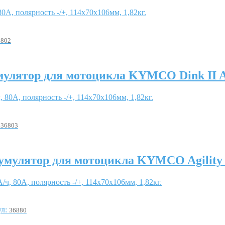
80А, полярность -/+, 114x70x106мм, 1,82кг.
6802
улятор для мотоцикла KYMCO Dink II
, 80А, полярность -/+, 114x70x106мм, 1,82кг.
:
36803
умулятор для мотоцикла KYMCO Agility
/ч, 80А, полярность -/+, 114x70x106мм, 1,82кг.
ул:
36880