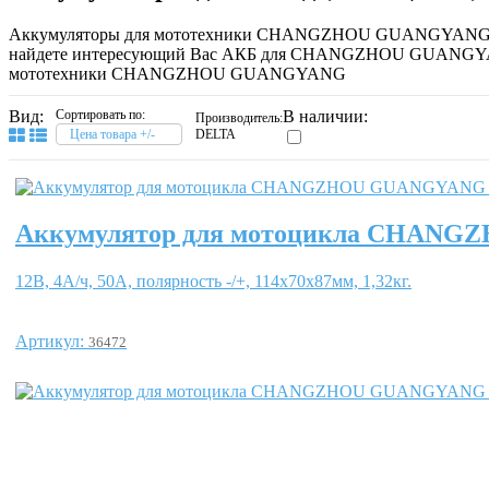
Аккумуляторы для мототехники CHANGZHOU GUANGYANG, предст
найдете интересующий Вас АКБ для CHANGZHOU GUANGYANG 
мототехники CHANGZHOU GUANGYANG
Вид:
Сортировать по:
В наличии:
Производитель:
Цена товара +/-
DELTA
Аккумулятор для мотоцикла CHAN
12В, 4А/ч, 50А, полярность -/+, 114x70x87мм, 1,32кг.
Артикул:
36472