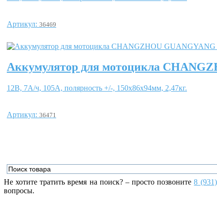
Артикул:
36469
Аккумулятор для мотоцикла CHAN
12В, 7А/ч, 105А, полярность +/-, 150x86x94мм, 2,47кг.
Артикул:
36471
Не хотите тратить время на поиск? – просто позвоните
8 (931
вопросы.