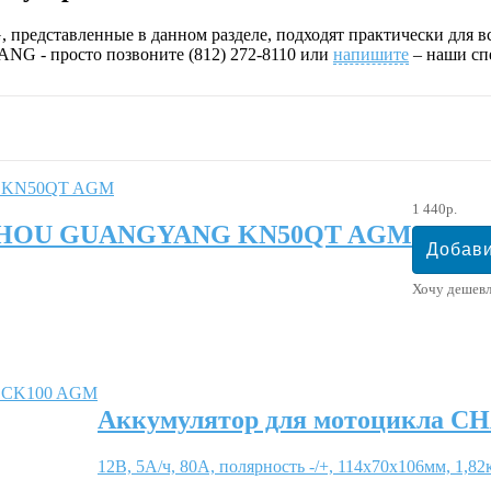
авленные в данном разделе, подходят практически для всех 
- просто позвоните (812) 272-8110 или
напишите
– наши сп
1 440р.
GZHOU GUANGYANG KN50QT AGM
Хочу дешев
Аккумулятор для мотоцикла
12В, 5А/ч, 80А, полярность -/+, 114x70x106мм, 1,82к