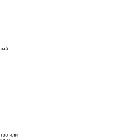
ьный
ство или