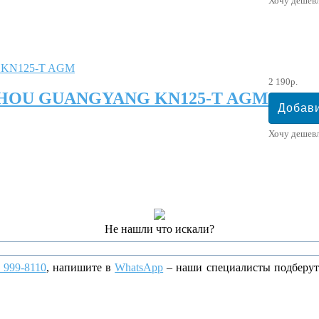
Хочу дешев
2 190р.
GZHOU GUANGYANG KN125-T AGM
Хочу дешев
Не нашли что искали?
) 999-8110
, напишите
в
WhatsApp
– наши специалисты подберут