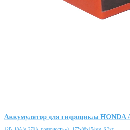
Аккумулятор для гидроцикла HONDA A
12В, 18А/ч, 270А, полярность -/+, 177x88x154мм, 6,3кг.